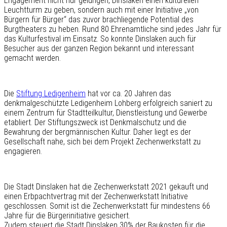
Engagement nicht nur gelungen, Dinslaken einen kulturellen
Leuchtturm zu geben, sondern auch mit einer Initiative „von
Bürgern für Bürger“ das zuvor brachliegende Potential des
Burgtheaters zu heben. Rund 80 Ehrenamtliche sind jedes Jahr für
das Kulturfestival im Einsatz. So konnte Dinslaken auch für
Besucher aus der ganzen Region bekannt und interessant
gemacht werden.
Die
Stiftung Ledigenheim
hat vor ca. 20 Jahren das
denkmalgeschützte Ledigenheim Lohberg erfolgreich saniert zu
einem Zentrum für Stadtteilkultur, Dienstleistung und Gewerbe
etabliert. Der Stiftungszweck ist Denkmalschutz und die
Bewahrung der bergmännischen Kultur. Daher liegt es der
Gesellschaft nahe, sich bei dem Projekt Zechenwerkstatt zu
engagieren.
Die Stadt Dinslaken hat die Zechenwerkstatt 2021 gekauft und
einen Erbpachtvertrag mit der Zechenwerkstatt Initiative
geschlossen. Somit ist die Zechenwerkstatt für mindestens 66
Jahre für die Bürgerinitiative gesichert.
Zudem steuert die Stadt Dinslaken 30% der Baukosten für die