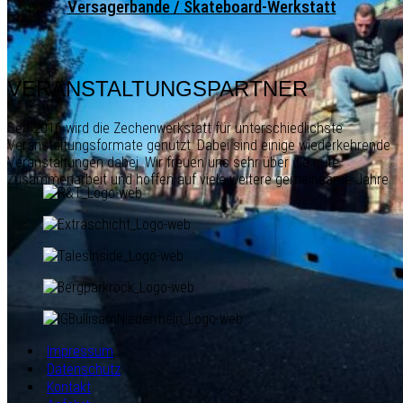
Versagerbande / Skateboard-Werkstatt
VERANSTALTUNGSPARTNER
Seit 2016 wird die Zechenwerkstatt für unterschiedlichste
Veranstaltungsformate genutzt. Dabei sind einige wiederkehrende
Veranstaltungen dabei. Wir freuen uns sehr über die gute
Zusammenarbeit und hoffen auf viele weitere gemeinsame Jahre.
Impressum
Datenschutz
Kontakt