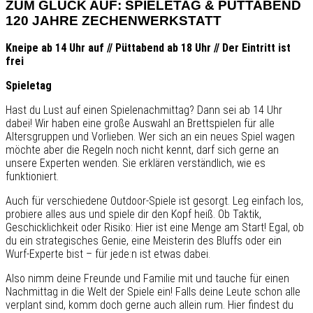
ZUM GLÜCK AUF: SPIELETAG & PÜTTABEND
120 JAHRE ZECHENWERKSTATT
Kneipe ab 14 Uhr auf // Püttabend ab 18 Uhr // Der Eintritt ist
frei
Spieletag
Hast du Lust auf einen Spielenachmittag? Dann sei ab 14 Uhr
dabei! Wir haben eine große Auswahl an Brettspielen für alle
Altersgruppen und Vorlieben. Wer sich an ein neues Spiel wagen
möchte aber die Regeln noch nicht kennt, darf sich gerne an
unsere Experten wenden. Sie erklären verständlich, wie es
funktioniert.
Auch für verschiedene Outdoor-Spiele ist gesorgt. Leg einfach los,
probiere alles aus und spiele dir den Kopf heiß. Ob Taktik,
Geschicklichkeit oder Risiko: Hier ist eine Menge am Start! Egal, ob
du ein strategisches Genie, eine Meisterin des Bluffs oder ein
Wurf-Experte bist – für jede:n ist etwas dabei.
Also nimm deine Freunde und Familie mit und tauche für einen
Nachmittag in die Welt der Spiele ein! Falls deine Leute schon alle
verplant sind, komm doch gerne auch allein rum. Hier findest du