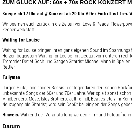
ZUM GLÜCK AUF: 60s + 70s ROCK KONZERT M
Kneipe ab 17 Uhr auf // Konzert ab 20 Uhr // Der Eintritt ist fre
Wir beamen euch zurück in die Zeiten von Love & Peace, Flowerpower 
Zechenwerkstatt.
Waiting for Louise
Waiting for Louise bringen ihren ganz eigenen Sound im Spannungsf
Herzen begeistern Waiting for Louise mit Liedgut vom unteren rech
Trommler Detlef Goch und Sänger/Gitarrist Michael Mann in Spellen 
Rettler.
Tallyman
Jürgen Pluta, langjähriger Bassist der legendären deutschen Rockfor
unbekannte Songs der 60er und 70er Jahre. Wer spielt sonst schon re
Mindbenders, Move, Isley Brothers, Jethro Tull, Beatles etc.? Ihr 
Neuzugang als Gitarrist, wird sein Debüt bei einigen der Songs geben
Hinweis:
Während der Veranstaltung werden Film- und Fotoaufnah
Datum