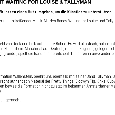
IT WAITING FOR LOUISE & TALLYMAN
i. Wir lassen einen Hut rumgehen, um die Künstler zu unterstützen.
und mitreißender Musik: Mit den Bands Waiting for Louise und Tallyma
eld von Rock und Folk auf unsere Bühne. Es wird akustisch, halbaku
ten Niederrhein. Manchmal auf Deutsch, meist in Englisch, gelegentl
gegründet, spielt die Band nun bereits seit 10 Jahren in unverändert
mation Wallenstein, beehrt uns ebenfalls mit seiner Band Tallyman. D
cht authentisch Material der Pretty Things, Blodwyn Pig, Kinks, Cuby 
Können bewies die Formation nicht zuletzt im bekannten Amsterdamer M
.
men gemacht.