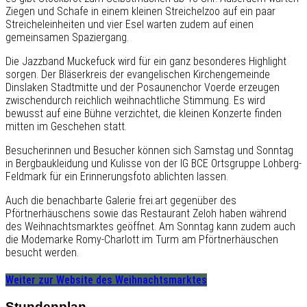
Ziegen und Schafe in einem kleinen Streichelzoo auf ein paar
Streicheleinheiten und vier Esel warten zudem auf einen
gemeinsamen Spaziergang.
Die Jazzband Muckefuck wird für ein ganz besonderes Highlight
sorgen. Der Bläserkreis der evangelischen Kirchengemeinde
Dinslaken Stadtmitte und der Posaunenchor Voerde erzeugen
zwischendurch reichlich weihnachtliche Stimmung. Es wird
bewusst auf eine Bühne verzichtet, die kleinen Konzerte finden
mitten im Geschehen statt.
Besucherinnen und Besucher können sich Samstag und Sonntag
in Bergbaukleidung und Kulisse von der IG BCE Ortsgruppe Lohberg-
Feldmark für ein Erinnerungsfoto ablichten lassen.
Auch die benachbarte Galerie frei.art gegenüber des
Pförtnerhäuschens sowie das Restaurant Zeloh haben während
des Weihnachtsmarktes geöffnet. Am Sonntag kann zudem auch
die Modemarke Romy-Charlott im Turm am Pförtnerhäuschen
besucht werden.
Weiter zur Website des Weihnachtsmarktes
Stundenplan