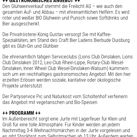
++ GASTRONOMISCHES ANGEBOT ++
Den Glühweinverkauf stemmt die Freilicht AG – wie auch den
gesamten Auf- und Abbau – mit ehrenamtlichen Helfern. Es wird
roter und weißer BIO Glühwein und Punsch sowie Softdrinks und
Bier ausgeschenkt.
Die Privatrösterei König Gustav versorgt Sie mit Kaffee-
Spezialitäten, am Stand des Craft Bier Ladens Bierbude Duisburg
gibt es Glüh-Gin und Glühbier
.
Die ehrenamtlich tätigen Serviceclubs (Lions Club Dinslaken, Lions
Club Dinslaken 2012, Leo-Club Rhein-Lippe, Rotary-Club Wesel-
Dinslaken, Inner Wheel Club Wesel-Dinslaken-Walsum) kümmern
sich um ein reichhaltiges gastronomisches Angebot. Mit den hier
erzielten Er­lösen werden soziale, karitative oder ökologische
Projekte unterstützt.
Der Partyservice Pic und Naturkost vom Scholtenhof verfeinern
das Angebot mit vegetarischen und Bio-Speisen.
++ PROGRAMM ++
Im Außenbereicht sorgt eine Jurte mit Lagerfeuer für Klein und
Groß für eine tolle Atmosphäre. Für Kinder werden an jedem
Nachmittag 3-4 Weihnachtsmärchen in der Jurte vorgelesen und
es gibt Stockbrot zum Selbstmachen ab 13 Uhr. Außerdem warten