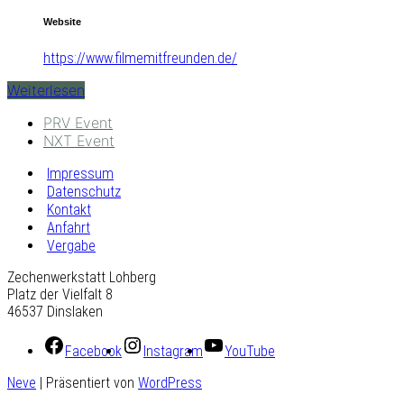
Website
https://www.filmemitfreunden.de/
Weiterlesen
PRV Event
NXT Event
Impressum
Datenschutz
Kontakt
Anfahrt
Vergabe
Zechenwerkstatt Lohberg
Platz der Vielfalt 8
46537 Dinslaken
Facebook
Instagram
YouTube
Neve
| Präsentiert von
WordPress