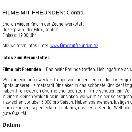
FILME MIT FREUNDEN: Contra
Endlich wieder Kino in der Zechenwerkstatt!
Gezeigt wird der Film „Contra“
Einlass: 19:00 Uhr
Alle weiteren Infos unter:
www.filmemitfreunden.de
Infos zum Veranstalter:
Filme mit Freunden
– Das heißt Freunde treffen, Lieblingsfilme sc
Wir sind eine aufgeweckte Truppe von jungen Leuten, die das Projek
Spots unserer Heimatstadt Dinslaken in das schönste Kino der Umge
haben ihren eigenen Charme und laden zum Filme schauen ein. Vor de
in einem kleinen Waldstück in Dinslaken, wo wir mit einer selbstg
inzwischen vor über 5.000 pro Saison. Neben spannenden, lustigen u
Flammkuchen, super leckere Cocktails, das beste Bier der Welt und w
gute Qualität.
Datum