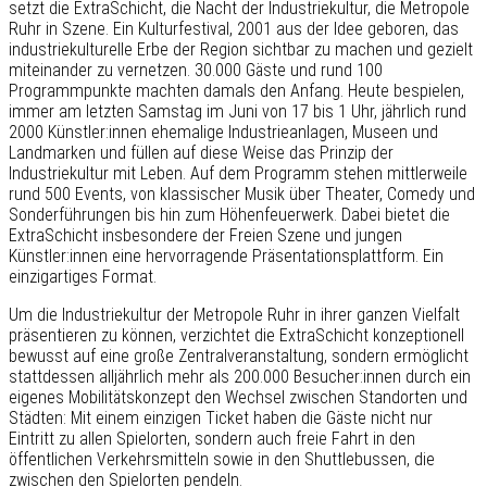
setzt die ExtraSchicht, die Nacht der Industriekultur, die Metropole
Ruhr in Szene. Ein Kulturfestival, 2001 aus der Idee geboren, das
industriekulturelle Erbe der Region sichtbar zu machen und gezielt
miteinander zu vernetzen. 30.000 Gäste und rund 100
Programmpunkte machten damals den Anfang. Heute bespielen,
immer am letzten Samstag im Juni von 17 bis 1 Uhr, jährlich rund
2000 Künstler:innen ehemalige Industrieanlagen, Museen und
Landmarken und füllen auf diese Weise das Prinzip der
Industriekultur mit Leben. Auf dem Programm stehen mittlerweile
rund 500 Events, von klassischer Musik über Theater, Comedy und
Sonderführungen bis hin zum Höhenfeuerwerk. Dabei bietet die
ExtraSchicht insbesondere der Freien Szene und jungen
Künstler:innen eine hervorragende Präsentationsplattform. Ein
einzigartiges Format.
Um die Industriekultur der Metropole Ruhr in ihrer ganzen Vielfalt
präsentieren zu können, verzichtet die ExtraSchicht konzeptionell
bewusst auf eine große Zentralveranstaltung, sondern ermöglicht
stattdessen alljährlich mehr als 200.000 Besucher:innen durch ein
eigenes Mobilitätskonzept den Wechsel zwischen Standorten und
Städten: Mit einem einzigen Ticket haben die Gäste nicht nur
Eintritt zu allen Spielorten, sondern auch freie Fahrt in den
öffentlichen Verkehrsmitteln sowie in den Shuttlebussen, die
zwischen den Spielorten pendeln.