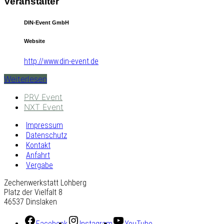
Veranstalter
DIN-Event GmbH
Website
http://www.din-event.de
Weiterlesen
PRV Event
NXT Event
Impressum
Datenschutz
Kontakt
Anfahrt
Vergabe
Zechenwerkstatt Lohberg
Platz der Vielfalt 8
46537 Dinslaken
Facebook
Instagram
YouTube