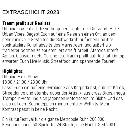
EXTRASCHICHT 2023
Traum prallt auf Realität
Urbania präsentiert die verborgenen Lichter der Großstadt – die
Urban Vibes. Begebt Euch auf eine Reise an einen Ort, an dem
geheimnisvolle Gestalten die Schwerkraft aufheben und ihre
spektakuläre Kunst abseits des Mainstream und außerhalb
tradierter Normen zelebrieren. Art streift Arbeit. Atemlos streift
Action. Classic meets Callanetics. Traum prallt auf Realität. On top
erwarten Euch Live-Musik, Streetfood und spannende Touren!
Highlights:
Urbania – die Show
18:30 / 21:00 / 23:00 Uhr
Lasst Euch ein auf eine Symbiose aus Körperkunst, subtiler Komik,
Streetdance und atemberaubender Artistik, aus crazy Bikes, mega
Trampolin-Acts und sich jagenden Motorrädern im Globe. Und das
alles auf dem Soundteppich monumentaler Welthits. Mehr
Kontrast passt in keine Nacht.
Ein KulturFestival für die ganze Metropole Ruhr. 200.000
Besucher:innen, 50 Spielorte, 24 Städte, eine Nacht: Seit 2001