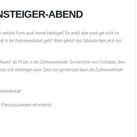
NSTEIGER-ABEND
in welcher Form auch immer beteiligen? Du weißt aber noch gar nicht so
rell in der Zechenwerkstatt geht? Wem gehört das Gebäude denn jetzt nun
-Abend“ ab 19 Uhr in der Zechenwerkstatt. Sie berichtet vom Vorhaben, dem
e man sich einbringen kann. Denn nur gemeinsam kann die Zechenwerkstatt
henwerkstatt.
u Planungszwecken erforderlich.