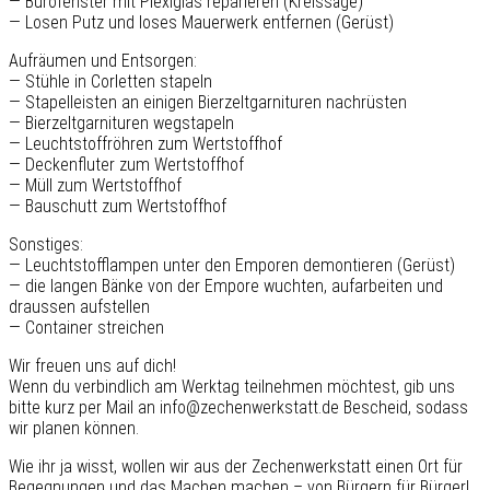
— Bürofenster mit Plexiglas reparieren (Kreissäge)
— Losen Putz und loses Mauerwerk entfernen (Gerüst)
Aufräumen und Entsorgen:
— Stühle in Corletten stapeln
— Stapelleisten an einigen Bierzeltgarnituren nachrüsten
— Bierzeltgarnituren wegstapeln
— Leuchtstoffröhren zum Wertstoffhof
— Deckenfluter zum Wertstoffhof
— Müll zum Wertstoffhof
— Bauschutt zum Wertstoffhof
Sonstiges:
— Leuchtstofflampen unter den Emporen demontieren (Gerüst)
— die langen Bänke von der Empore wuchten, aufarbeiten und
draussen aufstellen
— Container streichen
Wir freuen uns auf dich!
Wenn du verbindlich am Werktag teilnehmen möchtest, gib uns
bitte kurz per Mail an info@zechenwerkstatt.de Bescheid, sodass
wir planen können.
Wie ihr ja wisst, wollen wir aus der Zechenwerkstatt einen Ort für
Begegnungen und das Machen machen – von Bürgern für Bürger!